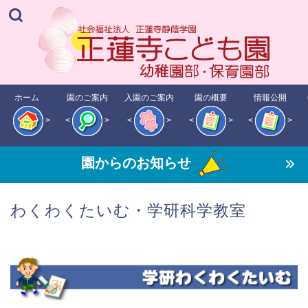
ホーム
園のご案内
入園のご案内
園の概要
情報公開
>
<
>
<
>
<
>
<
>
園からのお知らせ
わくわくたいむ・学研科学教室