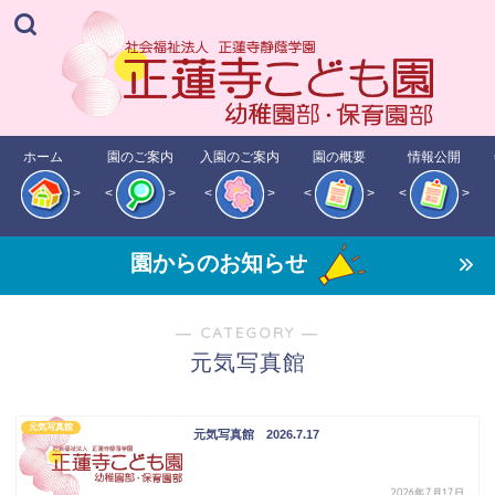
ホーム
園のご案内
入園のご案内
園の概要
情報公開
>
<
>
<
>
<
>
<
>
園からのお知らせ
― CATEGORY ―
元気写真館
元気写真館
元気写真館 2026.7.17
2026年7月17日