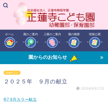
ホーム
園のご案内
入園のご案内
園の概要
情報公開
>
<
>
<
>
<
>
<
>
園からのお知らせ
給食だより
２０２５年 ９月の献立
2025年8月27日
R7 9月カラー献立