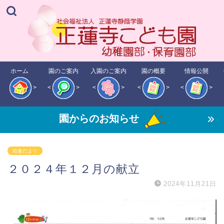
ホーム
園のご案内
入園のご案内
園の概要
情報公開
>
<
>
<
>
<
>
<
>
園からのお知らせ
給食だより
２０２４年１２月の献立
2024年11月21日