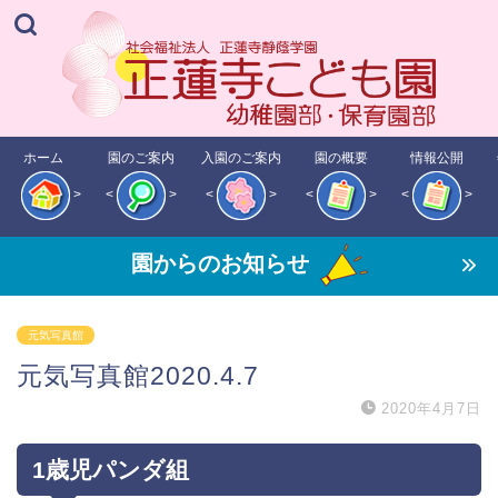
ホーム
園のご案内
入園のご案内
園の概要
情報公開
>
<
>
<
>
<
>
<
>
園からのお知らせ
元気写真館
元気写真館2020.4.7
2020年4月7日
1歳児パンダ組