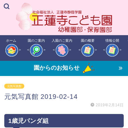
ホーム
園のご案内
入園のご案内
園の概要
情報公開
>
<
>
<
>
<
>
<
>
園からのお知らせ
元気写真館
元気写真館 2019-02-14
2019年2月14日
1歳児パンダ組