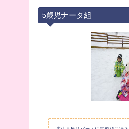
5歳児ナータ組
峯山高原リゾートに雪遊びに行き