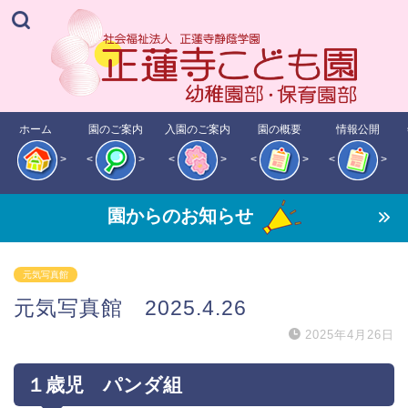
ホーム
園のご案内
入園のご案内
園の概要
情報公開
>
<
>
<
>
<
>
<
>
園からのお知らせ
元気写真館
元気写真館 2025.4.26
2025年4月26日
１歳児 パンダ組