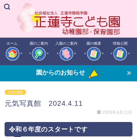
ホーム
園のご案内
入園のご案内
園の概要
情報公開
>
<
>
<
>
<
>
<
>
園からのお知らせ
元気写真館
元気写真館 2024.4.11
2024年4月11日
令和６年度のスタートです