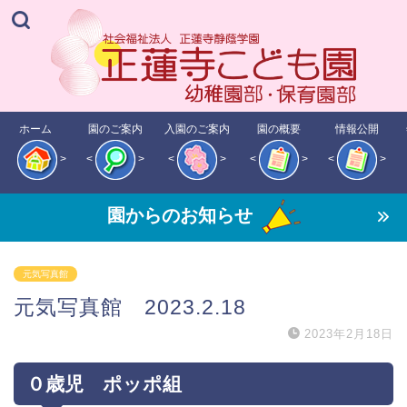
ホーム
園のご案内
入園のご案内
園の概要
情報公開
>
<
>
<
>
<
>
<
>
園からのお知らせ
元気写真館
元気写真館 2023.2.18
2023年2月18日
０歳児 ポッポ組