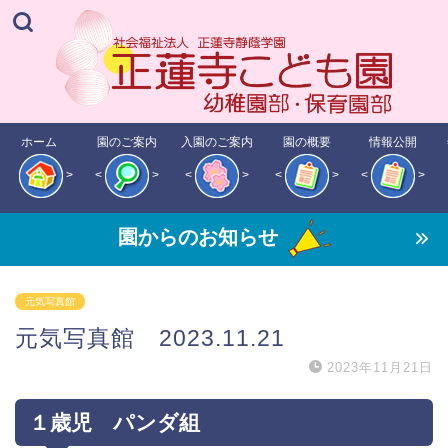
ホーム
園のご案内
入園のご案内
園の概要
情報公開
>
<
>
<
>
<
>
<
>
園からのお知らせ
元気写真館
元気写真館 2023.11.21
2023年11月21日
１歳児 パンダ組