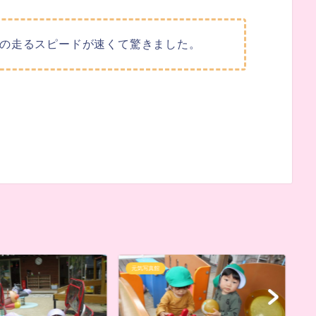
の走るスピードが速くて驚きました。
元気写真館
元