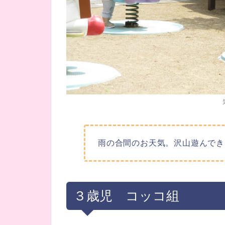
雨の合間のお天気。沢山遊んでき
３歳児 コッコ組