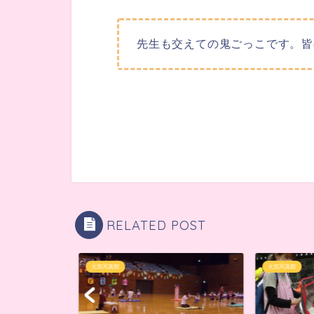
先生も交えての鬼ごっこです。皆
RELATED POST
元気写真館
元気写真館