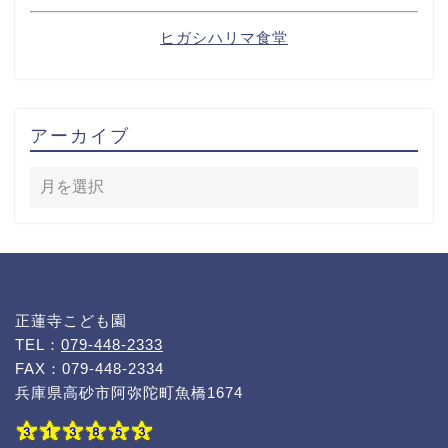
ヒガシハリマ食堂
アーカイブ
正蓮寺こども園
TEL：
079-448-2333
FAX：079-448-2334
兵庫県高砂市阿弥陀町魚橋1674