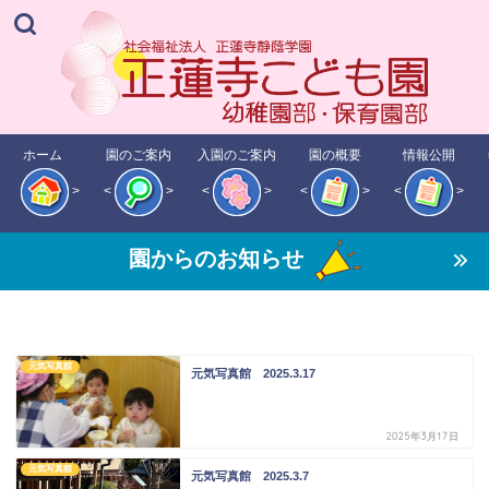
ホーム
園のご案内
入園のご案内
園の概要
情報公開
>
<
>
<
>
<
>
<
>
園からのお知らせ
元気写真館
元気写真館 2025.3.17
2025年3月17日
元気写真館
元気写真館 2025.3.7