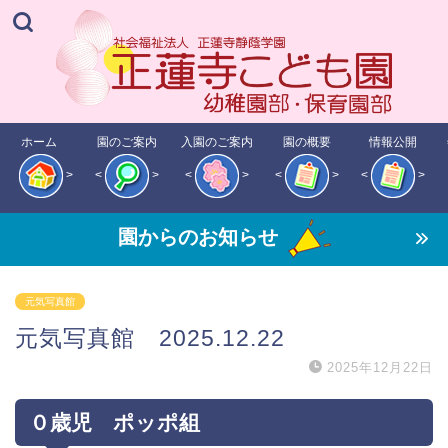
ホーム
園のご案内
入園のご案内
園の概要
情報公開
>
<
>
<
>
<
>
<
>
園からのお知らせ
元気写真館
元気写真館 2025.12.22
2025年12月22日
０歳児 ポッポ組