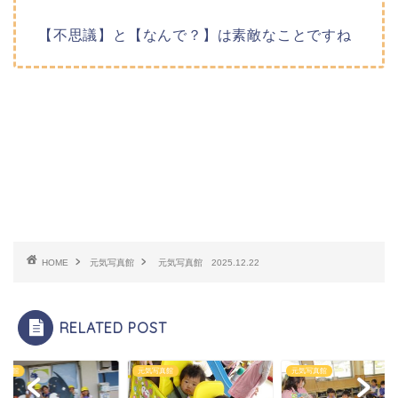
【不思議】と【なんで？】は素敵なことですね
HOME
元気写真館
元気写真館 2025.12.22
RELATED POST
写真館
元気写真館
元気写真館